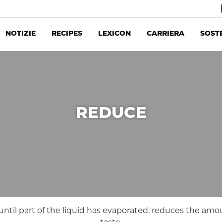
NOTIZIE
RECIPES
LEXICON
CARRIERA
SOST
REDUCE
) until part of the liquid has evaporated; reduces the amo