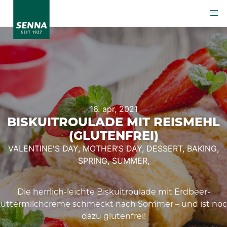
16. apr, 2021
BISKUITROULADE MIT REISMEHL
(GLUTENFREI)
VALENTINE'S DAY,
MOTHER’S DAY,
DESSERT,
BAKING,
SPRING,
SUMMER,
Die herrlich-leichte Biskuitroulade mit Erdbeer-
uttermilchcreme schmeckt nach Sommer – und ist no
dazu glutenfrei!