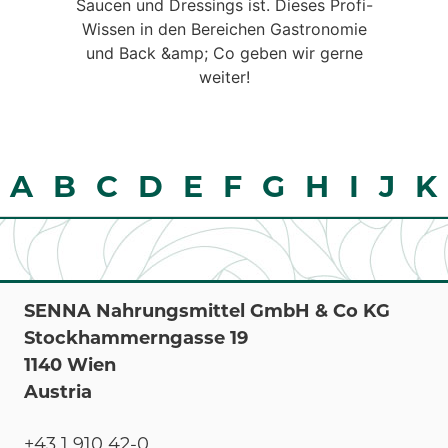
Saucen und Dressings ist. Dieses Profi-
Wissen in den Bereichen Gastronomie
und Back &amp; Co geben wir gerne
weiter!
A
B
C
D
E
F
G
H
I
J
K
SENNA Nahrungsmittel GmbH & Co KG
Stockhammerngasse 19
1140 Wien
Austria
+43 1 910 42-0